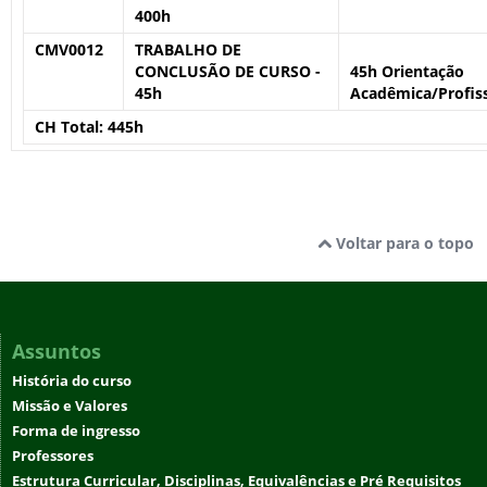
400h
CMV0012
TRABALHO DE
CONCLUSÃO DE CURSO -
45h Orientação
45h
Acadêmica/Profiss
CH Total:
445h
Voltar para o topo
Assuntos
História do curso
Missão e Valores
Forma de ingresso
Professores
Estrutura Curricular, Disciplinas, Equivalências e Pré Requisitos