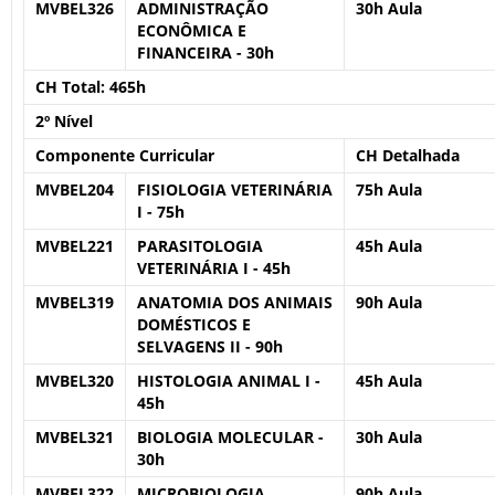
MVBEL326
ADMINISTRAÇÃO
30h Aula
ECONÔMICA E
FINANCEIRA - 30h
CH Total:
465h
2º Nível
Componente Curricular
CH Detalhada
MVBEL204
FISIOLOGIA VETERINÁRIA
75h Aula
I - 75h
MVBEL221
PARASITOLOGIA
45h Aula
VETERINÁRIA I - 45h
MVBEL319
ANATOMIA DOS ANIMAIS
90h Aula
DOMÉSTICOS E
SELVAGENS II - 90h
MVBEL320
HISTOLOGIA ANIMAL I -
45h Aula
45h
MVBEL321
BIOLOGIA MOLECULAR -
30h Aula
30h
MVBEL322
MICROBIOLOGIA
90h Aula