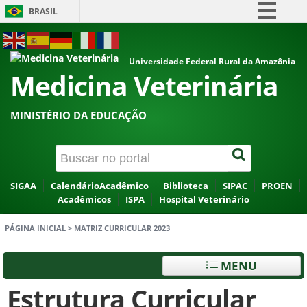
BRASIL
Simplifique!
ACESSIBILIDADE
ALTO CONTRASTE
MAPA DO SITE
Comunica BR
Universidade Federal Rural da Amazônia
Medicina Veterinária
Participe
Acesso à informação
MINISTÉRIO DA EDUCAÇÃO
Legislação
Canais
SIGAA
CalendárioAcadêmico
Biblioteca
SIPAC
PROEN
Acadêmicos
ISPA
Hospital Veterinário
PÁGINA INICIAL
>
MATRIZ CURRICULAR 2023
MENU
Estrutura Curricular