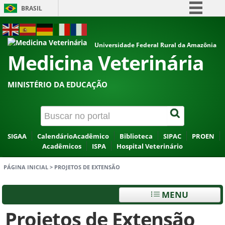
BRASIL
Simplifique!
ACESSIBILIDADE
ALTO CONTRASTE
MAPA DO SITE
Comunica BR
Universidade Federal Rural da Amazônia
Medicina Veterinária
Participe
Acesso à informação
MINISTÉRIO DA EDUCAÇÃO
Legislação
Canais
SIGAA
CalendárioAcadêmico
Biblioteca
SIPAC
PROEN
Acadêmicos
ISPA
Hospital Veterinário
PÁGINA INICIAL
>
PROJETOS DE EXTENSÃO
MENU
Projetos de Extensão