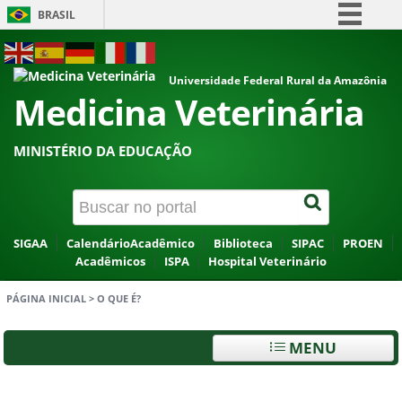
BRASIL
Simplifique!
ACESSIBILIDADE
ALTO CONTRASTE
MAPA DO SITE
Comunica BR
Universidade Federal Rural da Amazônia
Medicina Veterinária
Participe
Acesso à informação
MINISTÉRIO DA EDUCAÇÃO
Legislação
Canais
SIGAA
CalendárioAcadêmico
Biblioteca
SIPAC
PROEN
Acadêmicos
ISPA
Hospital Veterinário
PÁGINA INICIAL
>
O QUE É?
MENU